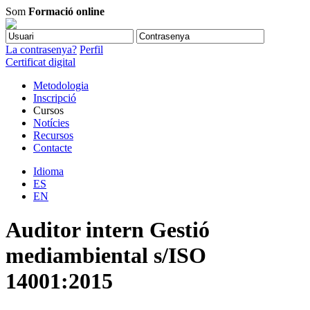
Som
Formació online
La contrasenya?
Perfil
Certificat digital
Metodologia
Inscripció
Cursos
Notícies
Recursos
Contacte
Idioma
ES
EN
Auditor intern Gestió
mediambiental s/ISO
14001:2015