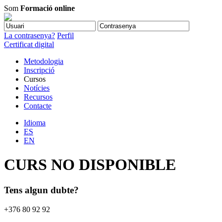
Som
Formació online
La contrasenya?
Perfil
Certificat digital
Metodologia
Inscripció
Cursos
Notícies
Recursos
Contacte
Idioma
ES
EN
CURS NO DISPONIBLE
Tens algun dubte?
+376 80 92 92