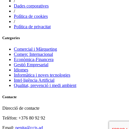
/
Dades corporatives
/
Política de cookies
/
Política de privacitat
Categories
Comercial i Màrqueting
Comerç Internacional
Econòmica-Financera
Gestió Empresarial
Idiomes
Informàtica i noves tecnologies
Intel·ligència Artificial
Qualitat, prevenció i medi ambient
Contacte
Direcció de contacte
Telèfon: +376 80 92 92
Email:
pepita@ccis.ad