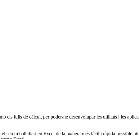
 els fulls de càlcul, per poder-ne desenvolupar les utilitats i les aplicac
l seu treball diari en Excel de la manera més fàcil i ràpida possible util