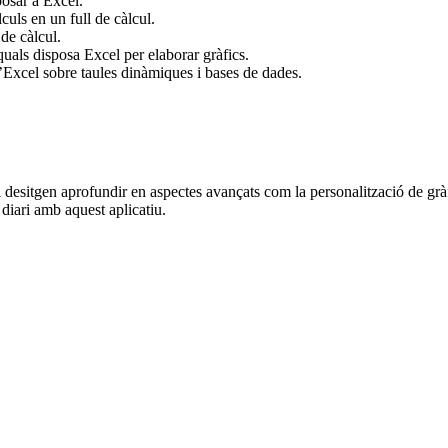
posar a Excel.
culs en un full de càlcul.
de càlcul.
 quals disposa Excel per elaborar gràfics.
’Excel sobre taules dinàmiques i bases de dades.
desitgen aprofundir en aspectes avançats com la personalització de grà
 diari amb aquest aplicatiu.