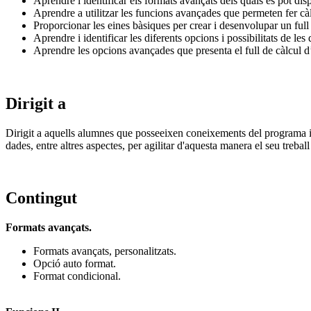
Aprendre i identificar els formats avançats dels quals es pot dis
Aprendre a utilitzar les funcions avançades que permeten fer càl
Proporcionar les eines bàsiques per crear i desenvolupar un full 
Aprendre i identificar les diferents opcions i possibilitats de les
Aprendre les opcions avançades que presenta el full de càlcul d
Dirigit a
Dirigit a aquells alumnes que posseeixen coneixements del programa i 
dades, entre altres aspectes, per agilitar d'aquesta manera el seu treball
Contingut
Formats avançats.
Formats avançats, personalitzats.
Opció auto format.
Format condicional.