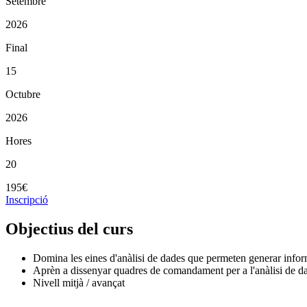
Setembre
2026
Final
15
Octubre
2026
Hores
20
195€
Inscripció
Objectius del curs
Domina les eines d'anàlisi de dades que permeten generar informe
Aprèn a dissenyar quadres de comandament per a l'anàlisi de d
Nivell mitjà / avançat