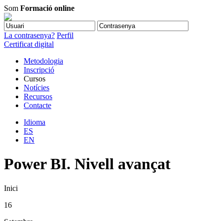
Som
Formació online
La contrasenya?
Perfil
Certificat digital
Metodologia
Inscripció
Cursos
Notícies
Recursos
Contacte
Idioma
ES
EN
Power BI. Nivell avançat
Inici
16