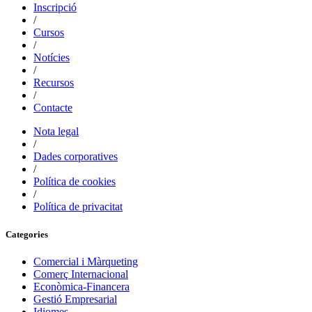
Inscripció
/
Cursos
/
Notícies
/
Recursos
/
Contacte
Nota legal
/
Dades corporatives
/
Política de cookies
/
Política de privacitat
Categories
Comercial i Màrqueting
Comerç Internacional
Econòmica-Financera
Gestió Empresarial
Idiomes