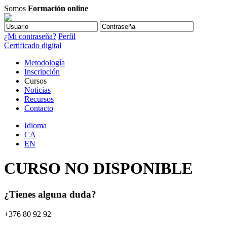
Somos
Formación online
¿Mi contraseña?
Perfil
Certificado digital
Metodología
Inscripción
Cursos
Noticias
Recursos
Contacto
Idioma
CA
EN
CURSO NO DISPONIBLE
¿Tienes alguna duda?
+376 80 92 92